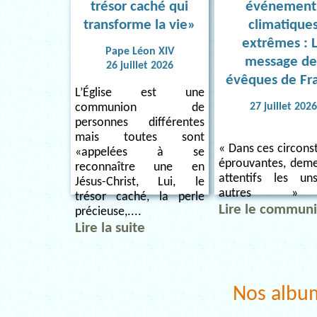
trésor caché qui
événement
transforme la vie»
climatique
extrêmes : 
Pape Léon XIV
message de
26 juillet 2026
évêques de Fr
L’Église est une
27 juillet 202
communion de
personnes différentes
mais toutes sont
« Dans ces circons
«appelées à se
éprouvantes, dem
reconnaître une en
attentifs les u
Jésus-Christ, Lui, le
autres » 
trésor caché, la perle
Lire le commun
précieuse,....
Lire la suite
Nos albu