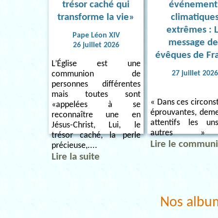
trésor caché qui
événement
transforme la vie»
climatique
extrêmes : 
Pape Léon XIV
message de
26 juillet 2026
évêques de Fr
L’Église est une
27 juillet 202
communion de
personnes différentes
mais toutes sont
« Dans ces circons
«appelées à se
éprouvantes, dem
reconnaître une en
attentifs les u
Jésus-Christ, Lui, le
autres » 
trésor caché, la perle
Lire le commun
précieuse,....
Lire la suite
Nos albu