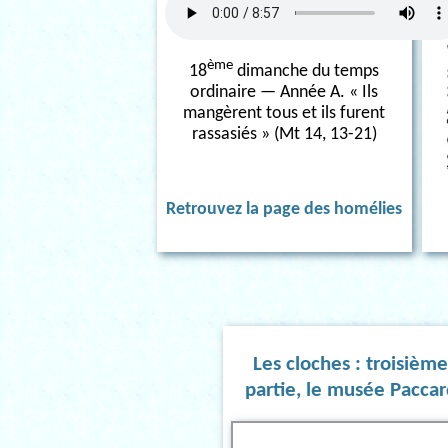
ème
18
dimanche du temps
ordinaire — Année A. « Ils
mangèrent tous et ils furent
rassasiés » (Mt 14, 13-21)
Retrouvez la page des homélies
Les cloches : troisièm
partie, le musée Paccar