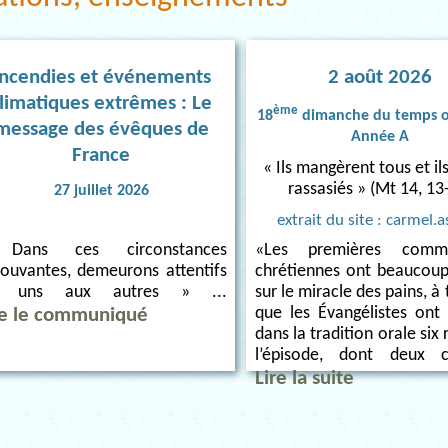
Incendies et événements
2 août 2026
limatiques extrêmes : Le
ème
18
dimanche du temps o
message des évêques de
Année A
France
« Ils mangèrent tous et il
rassasiés » (Mt 14, 13
27 juillet 2026
extrait du site : carmel.a
«Les premières commu
Dans ces circonstances
chrétiennes ont beaucou
ouvantes, demeurons attentifs
sur le miracle des pains, à 
s uns aux autres » ...
que les Évangélistes ont r
re le communiqué
dans la tradition orale six 
l’épisode, dont deux c
Lire la suite