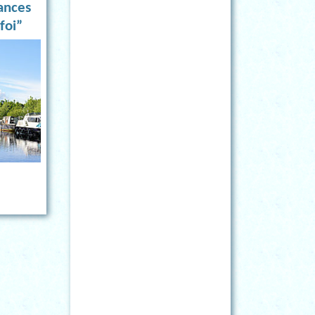
ances
foi”