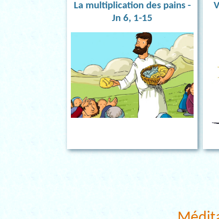
La multiplication des pains -
V
Jn 6, 1-15
Médit