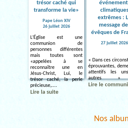
trésor caché qui
événement
transforme la vie»
climatique
extrêmes : 
Pape Léon XIV
message de
26 juillet 2026
évêques de Fr
L’Église est une
27 juillet 202
communion de
personnes différentes
mais toutes sont
« Dans ces circons
«appelées à se
éprouvantes, dem
reconnaître une en
attentifs les u
Jésus-Christ, Lui, le
autres » 
trésor caché, la perle
Lire le commun
précieuse,....
Lire la suite
Nos albu