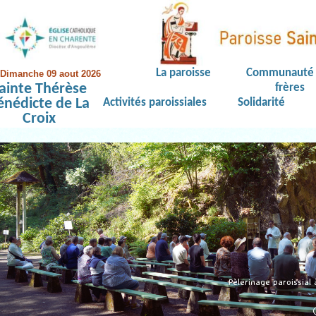
La paroisse
Communauté 
Dimanche 09 aout 2026
ainte Thérèse
frères
énédicte de La
Activités paroissiales
Solidarité
Croix
Pèlerinage paroissial