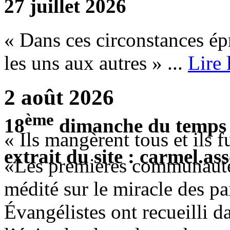
27 juillet 2026
« Dans ces circonstances ép
les uns aux autres » ...
Lire
2 août 2026
ème
18
dimanche du temps 
« Ils mangèrent tous et ils 
extrait du site : carmel.ass
«Les premières communauté
médité sur le miracle des pai
Évangélistes ont recueilli da