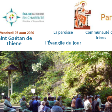
La paroisse
Communauté 
Vendredi 07 aout 2026
aint Gaétan de
frères
l’Évangile du jour
Thiene