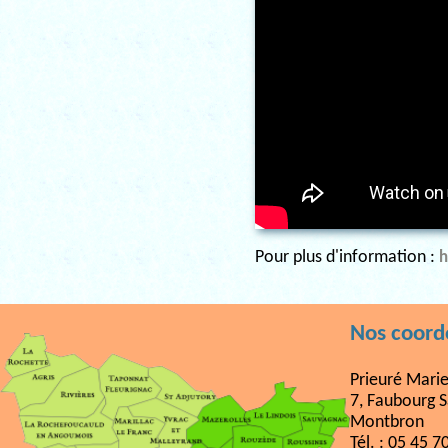
Pour plus d'information :
h
Nos coor
Prieuré Mari
7, Faubourg S
Montbron
Tél. : 05 45 7