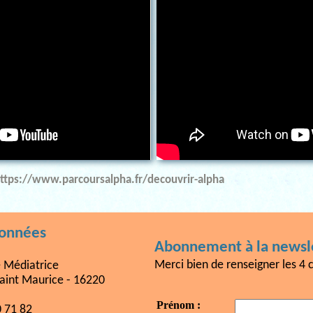
ttps://www.parcoursalpha.fr/decouvrir-alpha
données
Abonnement à la newsle
Merci bien de renseigner les 4 
e Médiatrice
aint Maurice - 16220
Prénom :
0 71 82