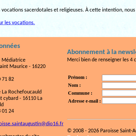
 vocations sacerdotales et religieuses. À cette intention, nou
our les vocations.
données
Abonnement à la newsle
Merci bien de renseigner les 4 
e Médiatrice
aint Maurice - 16220
Prénom :
0 71 82
Nom :
e La Rochefoucauld
Commune :
nt cybard - 16110 La
Adresse e-mail :
ld
3 01 24
oisse.saintaugustin@dio16.fr
© 2008 - 2026 Paroisse Saint-