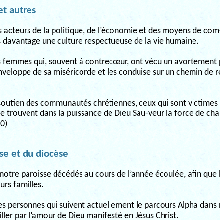
et autres
 acteurs de la politique, de l’économie et des moyens de com
s davantage une culture respectueuse de la vie humaine.
s femmes qui, souvent à contrecœur, ont vécu un avortement 
nveloppe de sa miséricorde et les conduise sur un chemin de r
soutien des communautés chrétiennes, ceux qui sont victimes 
 trouvent dans la puissance de Dieu Sau-veur la force de chan
0)
sse et du diocèse
 notre paroisse décédés au cours de l’année écoulée, afin que 
urs familles.
es personnes qui suivent actuellement le parcours Alpha dans 
iller par l’amour de Dieu manifesté en Jésus Christ.