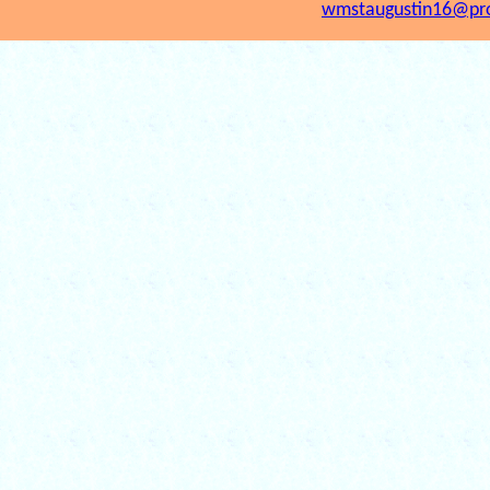
wmstaugustin16@pr