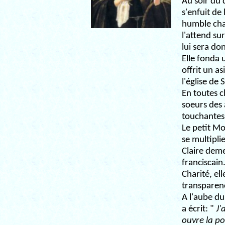
Au soir du
s'enfuit de
humble chap
l'attend sur
lui sera don
Elle fonda 
offrit un a
l'église de
En toutes c
soeurs des 
touchantes.
Le petit Mo
se multipli
Claire deme
franciscain.
Charité, el
transparen
A l'aube du
a écrit: "
J'
ouvre la po