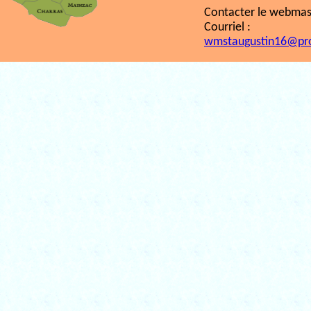
Contacter le webmast
Courriel :
wmstaugustin16@pr