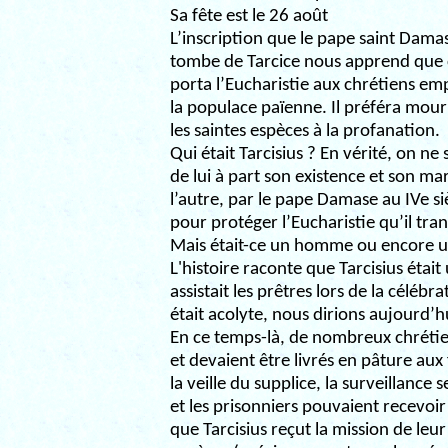
Sa fête est le 26 août
L’inscription que le pape saint Damase
tombe de Tarcice nous apprend que ce
porta l’Eucharistie aux chrétiens emp
la populace païenne. Il préféra mouri
les saintes espèces à la profanation.
Qui était Tarcisius ? En vérité, on ne
de lui à part son existence et son mar
l’autre, par le pape Damase au IVe siè
pour protéger l’Eucharistie qu’il tran
Mais était-ce un homme ou encore u
L'histoire raconte que Tarcisius étai
assistait les prêtres lors de la célébra
était acolyte, nous dirions aujourd’h
En ce temps-là, de nombreux chrétie
et devaient être livrés en pâture au
la veille du supplice, la surveillance 
et les prisonniers pouvaient recevoir d
que Tarcisius reçut la mission de leur