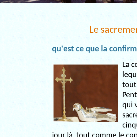
Le sacremen
qu'est ce que la confirm
La c
lequ
tout
Pent
qui 
sacr
cinq
jour là, tout comme le con