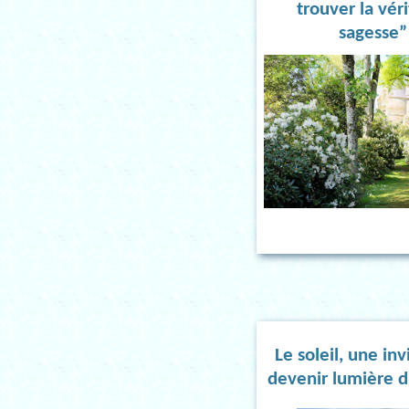
trouver la vér
sagesse”
Le soleil, une inv
devenir lumière 