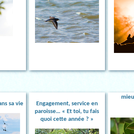
mieu
dans sa vie
Engagement, service en
paroisse… « Et toi, tu fais
quoi cette année ? »