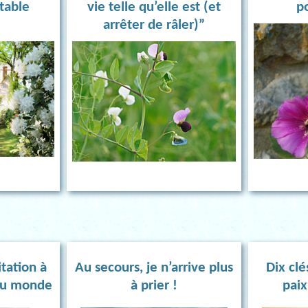
itable
vie telle qu’elle est (et
p
arrêter de râler)”
itation à
Au secours, je n’arrive plus
Dix clé
du monde
à prier !
paix