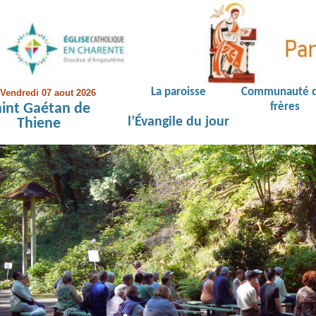
La paroisse
Communauté 
Vendredi 07 aout 2026
aint Gaétan de
frères
l’Évangile du jour
Thiene