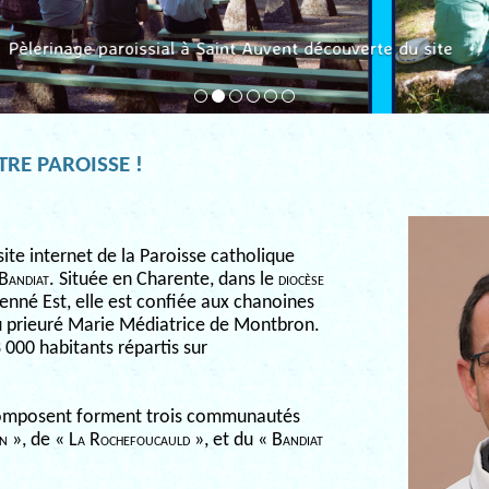
Pèlerinage paroissial à Saint Auvent découverte du site
RE PAROISSE !
site internet de la Paroisse catholique
 Bandiat
. Située en Charente, dans le
diocèse
yenné Est, elle est confiée aux chanoines
du prieuré Marie Médiatrice de Montbron.
 000 habitants répartis sur
composent forment trois communautés
n
», de «
La Rochefoucauld
», et du «
Bandiat