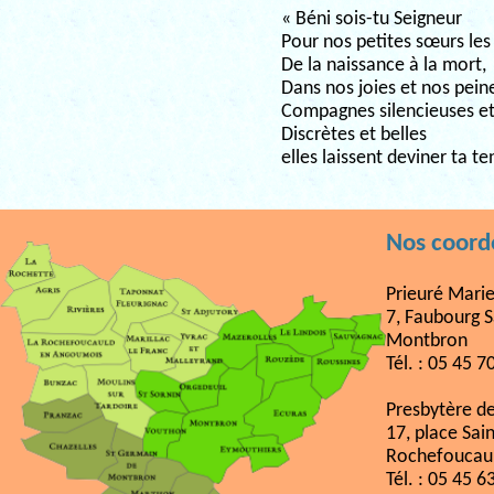
« Béni sois-tu Seigneur
Pour nos petites sœurs les 
De la naissance à la mort,
Dans nos joies et nos pein
Compagnes silencieuses et 
Discrètes et belles
elles laissent deviner ta t
Nos coor
Prieuré Mari
7, Faubourg S
Montbron
Tél. : 05 45 7
Presbytère d
17, place Sai
Rochefoucau
Tél. : 05 45 6