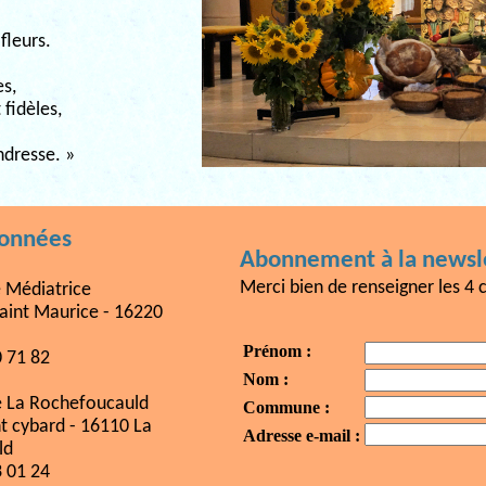
fleurs.
es,
fidèles,
endresse. »
données
Abonnement à la newsle
Merci bien de renseigner les 4 
e Médiatrice
aint Maurice - 16220
Prénom :
0 71 82
Nom :
e La Rochefoucauld
Commune :
nt cybard - 16110 La
Adresse e-mail :
ld
3 01 24