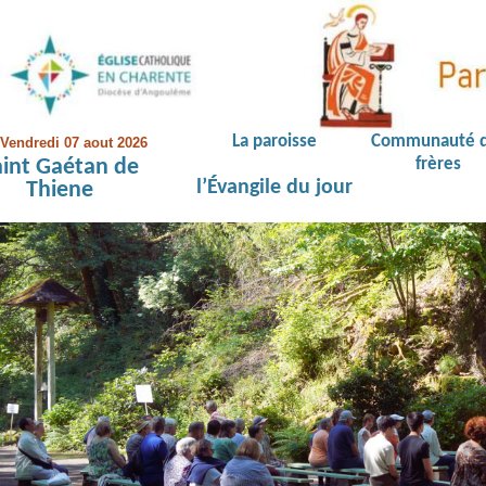
La paroisse
Communauté 
Vendredi 07 aout 2026
aint Gaétan de
frères
l’Évangile du jour
Thiene