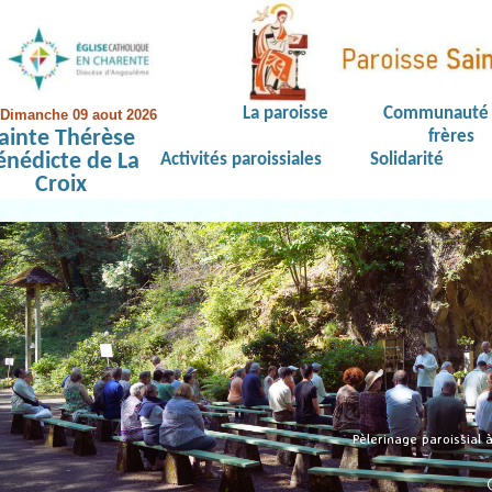
La paroisse
Communauté 
Dimanche 09 aout 2026
ainte Thérèse
frères
énédicte de La
Activités paroissiales
Solidarité
Croix
Pèlerinage paroissial