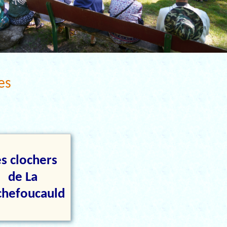
es
es clochers
de La
chefoucauld