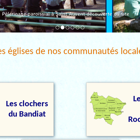
Pèlerinage paroissial à Saint Auvent découverte du site
es églises de nos communautés local
L
Les clochers
du Bandiat
Ro