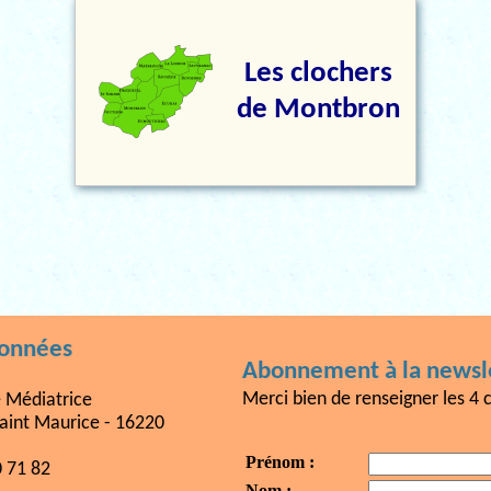
Les clochers
de Montbron
données
Abonnement à la newsle
Merci bien de renseigner les 4 
e Médiatrice
aint Maurice - 16220
Prénom :
0 71 82
Nom :