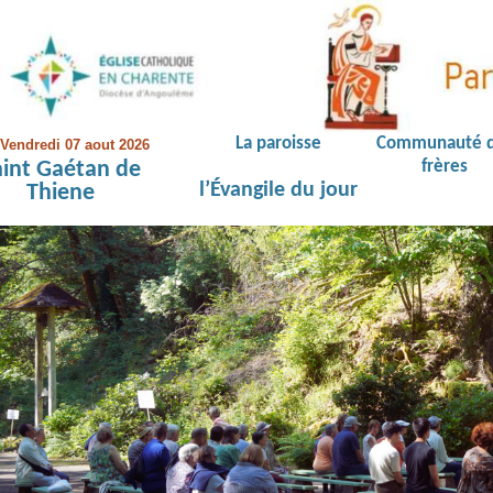
La paroisse
Communauté 
Vendredi 07 aout 2026
aint Gaétan de
frères
l’Évangile du jour
Thiene