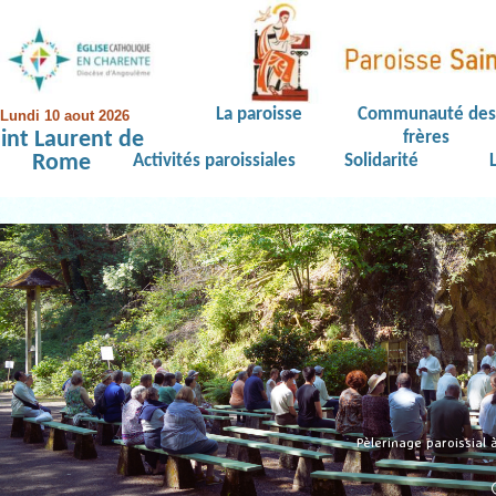
La paroisse
Communauté des
Lundi 10 aout 2026
int Laurent de
frères
Rome
Activités paroissiales
Solidarité
Pèlerinage paroissial