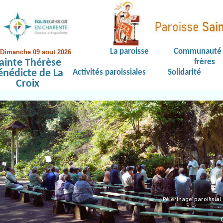
La paroisse
Communauté 
Dimanche 09 aout 2026
ainte Thérèse
frères
énédicte de La
Activités paroissiales
Solidarité
Croix
Pèlerinage paroissia