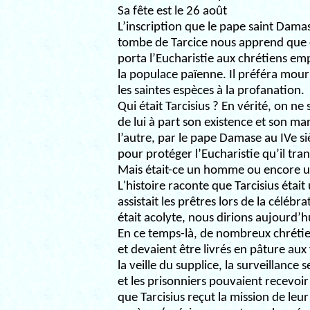
Sa fête est le 26 août
L’inscription que le pape saint Damase
tombe de Tarcice nous apprend que ce
porta l’Eucharistie aux chrétiens emp
la populace païenne. Il préféra mouri
les saintes espèces à la profanation.
Qui était Tarcisius ? En vérité, on ne
de lui à part son existence et son mar
l’autre, par le pape Damase au IVe siè
pour protéger l’Eucharistie qu’il tran
Mais était-ce un homme ou encore u
L'histoire raconte que Tarcisius étai
assistait les prêtres lors de la célébra
était acolyte, nous dirions aujourd’h
En ce temps-là, de nombreux chrétie
et devaient être livrés en pâture au
la veille du supplice, la surveillance 
et les prisonniers pouvaient recevoir d
que Tarcisius reçut la mission de leur