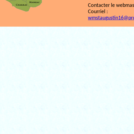
Contacter le webmast
Courriel :
wmstaugustin16@pr