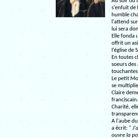
Au soir du
s'enfuit de
humble chap
l'attend sur
lui sera don
Elle fonda 
offrit un a
l'église de
En toutes c
soeurs des 
touchantes.
Le petit Mo
se multipli
Claire deme
franciscain.
Charité, el
transparen
A l'aube du
a écrit: "
J'
ouvre la po