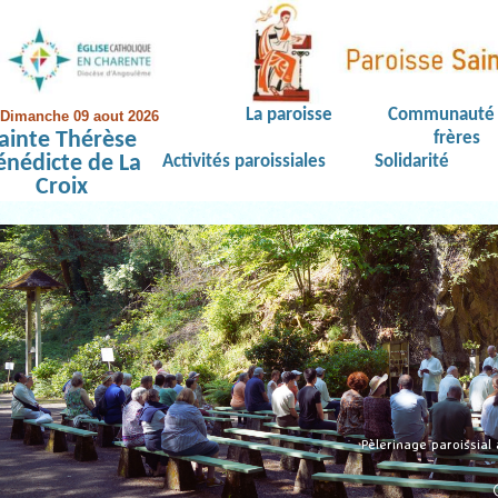
La paroisse
Communauté 
Dimanche 09 aout 2026
ainte Thérèse
frères
énédicte de La
Activités paroissiales
Solidarité
Croix
Pèlerinage paroissial