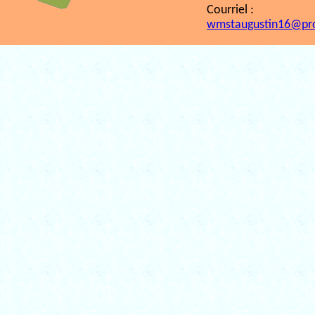
Courriel :
wmstaugustin16@pr