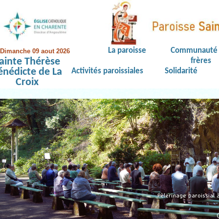
La paroisse
Communauté 
Dimanche 09 aout 2026
ainte Thérèse
frères
énédicte de La
Activités paroissiales
Solidarité
Croix
Pèlerinage paroissial