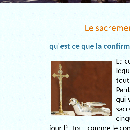
Le sacremen
qu'est ce que la confirm
La c
lequ
tout
Pent
qui 
sacr
cinq
jour là, tout comme le con