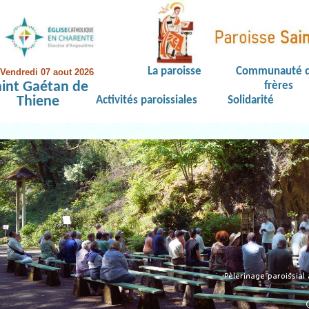
La paroisse
Communauté 
Vendredi 07 aout 2026
aint Gaétan de
frères
Thiene
Activités paroissiales
Solidarité
Pèlerinage paroissial